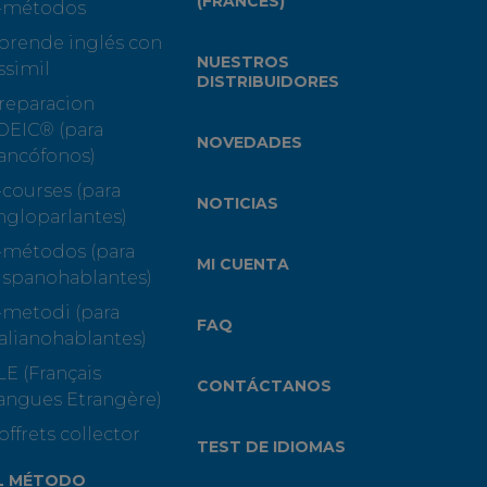
(FRANCÉS)
-métodos
prende inglés con
NUESTROS
ssimil
DISTRIBUIDORES
reparacion
OEIC® (para
NOVEDADES
rancófonos)
-courses (para
NOTICIAS
ngloparlantes)
-métodos (para
MI CUENTA
ispanohablantes)
-metodi (para
FAQ
talianohablantes)
LE (Français
CONTÁCTANOS
angues Etrangère)
offrets collector
TEST DE IDIOMAS
L MÉTODO