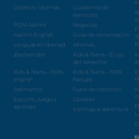
e
Objetivo: Idiomas
Cuadernos de
A
ejercicios
A
POM Assimil
Negocios
P
Assimil English
Guías de conversación
T
f
Lenguas en libertad
Idiomas...
e
¡Bienvenido!
Kids & Teens – El ojo
a
del detective
e
Kids & Teens – 100%
Kids & Teens – 100%
h
english
français
e
Assimemor
Fuera de colección
i
Escucho, juego y
Goodies
F
aprendo
A bilingual adventure
L
C
E