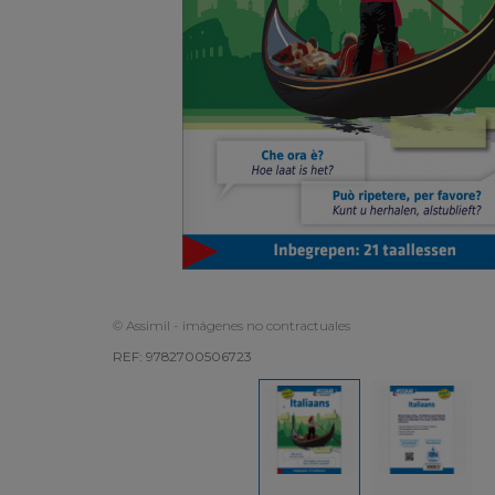
© Assimil - imágenes no contractuales
REF: 9782700506723