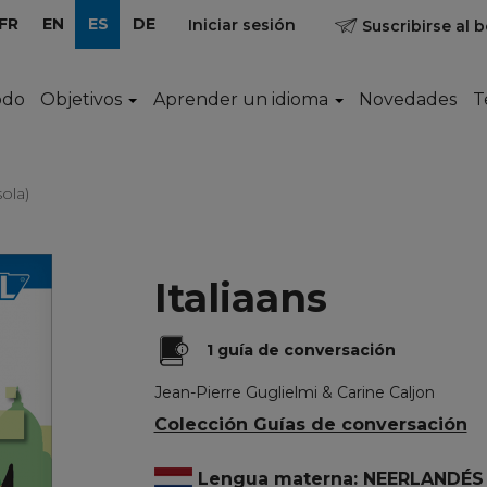
FR
EN
ES
DE
Iniciar sesión
Suscribirse al b
odo
Objetivos
Aprender un idioma
Novedades
T
sola)
Italiaans
1 guía de conversación
Jean-Pierre Guglielmi & Carine Caljon
Colección Guías de conversación
Lengua materna: NEERLANDÉS