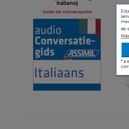
italiano)
Este
Guías de conversación
G
serv
medi
de 
Más
Guías de
conversación
Neerlandés
* a 
corr
4,90 €