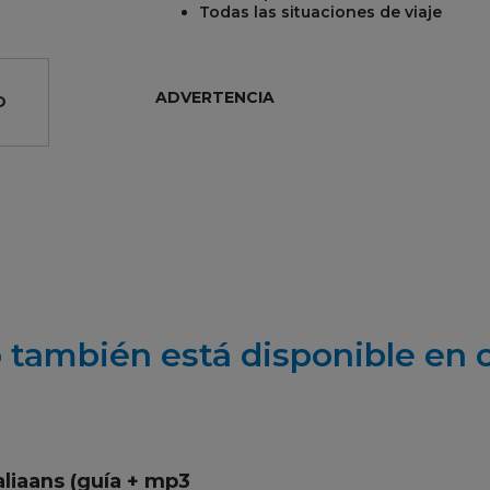
Todas las situaciones de viaje
ADVERTENCIA
O
R
REST
 también está disponible en 
aliaans (guía + mp3