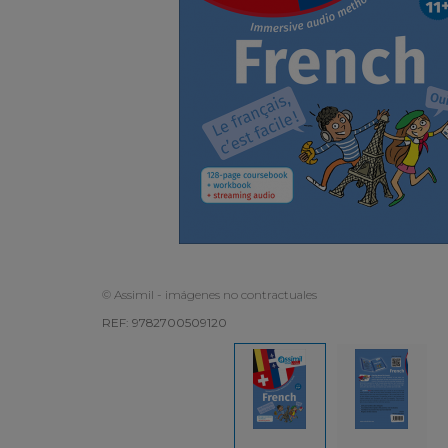
© Assimil - imágenes no contractuales
REF: 9782700509120