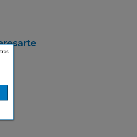
eresarte
stros