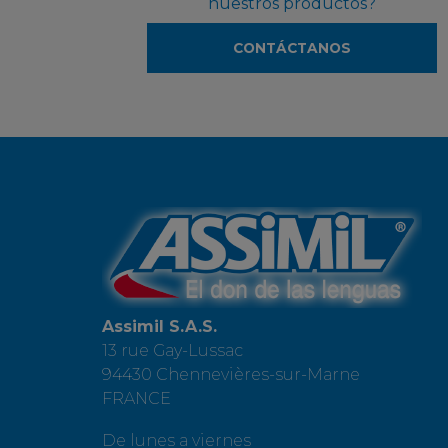
nuestros productos?
CONTÁCTANOS
Assimil S.A.S.
13 rue Gay-Lussac
94430 Chennevières-sur-Marne
FRANCE
De lunes a viernes