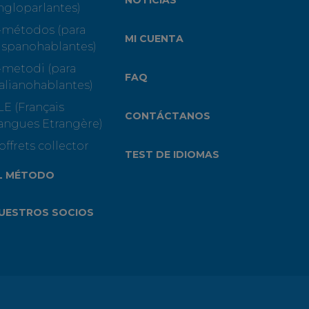
ngloparlantes)
-métodos (para
MI CUENTA
ispanohablantes)
-metodi (para
FAQ
talianohablantes)
LE (Français
CONTÁCTANOS
angues Etrangère)
offrets collector
TEST DE IDIOMAS
L MÉTODO
UESTROS SOCIOS