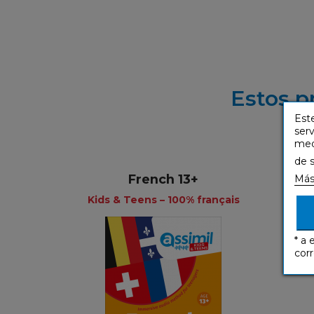
Estos p
Este
serv
medi
de 
French 13+
Más
+
+
Kids & Teens – 100% français
* a 
corr
Kids & Teens – 100%
français