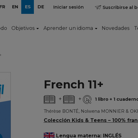
FR
EN
ES
DE
Iniciar sesión
Suscribirse al b
odo
Objetivos
Aprender un idioma
Novedades
T
+
French 11+
+
+
1 libro + 1 cuader
Thérèse BONTÉ, Nolwena MONNIER & OK
Colección Kids & Teens – 100% fran
Lengua materna: INGLÉS