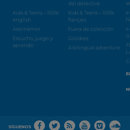
a
del detective
e
Kids & Teens – 100%
Kids & Teens – 100%
h
english
français
e
Assimemor
Fuera de colección
i
Escucho, juego y
Goodies
F
aprendo
A bilingual adventure
L
C
E
N
SÍGUENOS