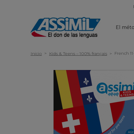
El mét
>
French 11
Inicio
Kids & Teens – 100% français
>