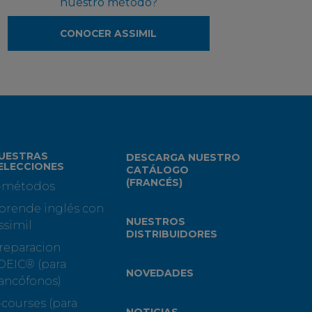
nuestro método?
CONOCER ASSIMIL
UESTRAS
DESCARGA NUESTRO
ELECCIONES
CATÁLOGO
(FRANCÉS)
-métodos
prende inglés con
NUESTROS
ssimil
DISTRIBUIDORES
reparacion
OEIC® (para
NOVEDADES
rancófonos)
-courses (para
NOTICIAS