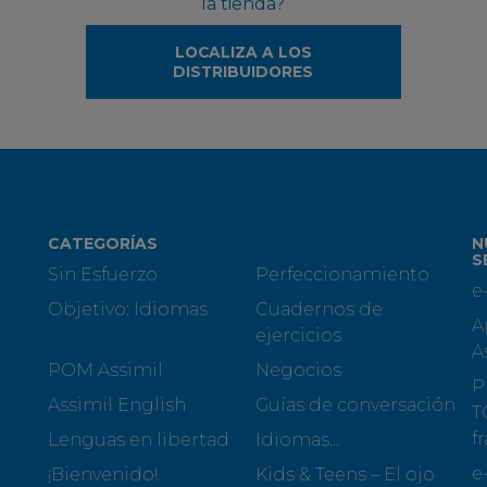
la tienda?
LOCALIZA A LOS
DISTRIBUIDORES
CATEGORÍAS
N
S
Sin Esfuerzo
Perfeccionamiento
e
Objetivo: Idiomas
Cuadernos de
A
ejercicios
A
POM Assimil
Negocios
P
Assimil English
Guías de conversación
T
f
Lenguas en libertad
Idiomas...
e
¡Bienvenido!
Kids & Teens – El ojo