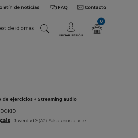
oletín de noticias
FAQ
Contacto
0
est de idiomas
INICIAR SESIÓN
no de ejercicios + Streaming audio
IDOKID
çais
- Juventud
>
(A2) Falso principiante