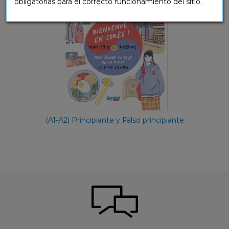
obligatorias para el correcto funcionamiento del sitio.
(A1-A2) Principiante y Falso principiante