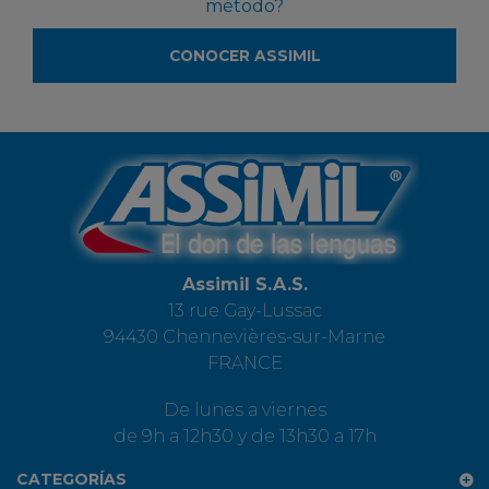
método?
CONOCER ASSIMIL
Assimil S.A.S.
13 rue Gay-Lussac
94430 Chennevières-sur-Marne
FRANCE
De lunes a viernes
de 9h a 12h30 y de 13h30 a 17h
CATEGORÍAS