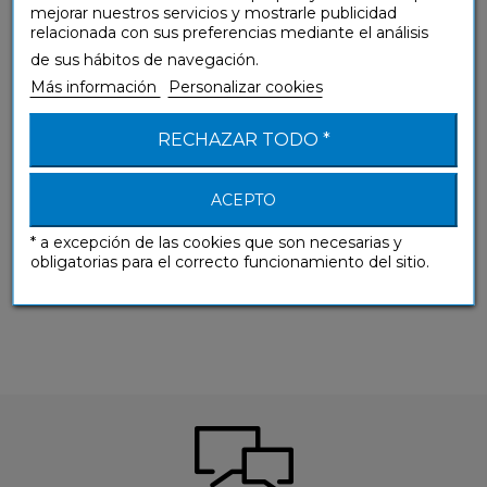
mejorar nuestros servicios y mostrarle publicidad
relacionada con sus preferencias mediante el análisis
de sus hábitos de navegación.
Más información
Personalizar cookies
RECHAZAR TODO *
ACEPTO
* a excepción de las cookies que son necesarias y
obligatorias para el correcto funcionamiento del sitio.
(A1-A2) Principiante y Falso principiante