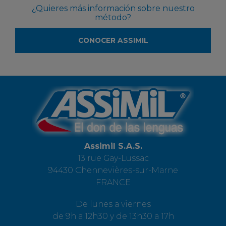
¿Quieres más información sobre nuestro
método?
CONOCER ASSIMIL
Assimil S.A.S.
13 rue Gay-Lussac
94430 Chennevières-sur-Marne
FRANCE
De lunes a viernes
de 9h a 12h30 y de 13h30 a 17h