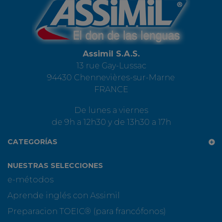
Assimil S.A.S.
13 rue Gay-Lussac
94430 Chennevières-sur-Marne
FRANCE
De lunes a viernes
de 9h a 12h30 y de 13h30 a 17h
CATEGORÍAS
NUESTRAS SELECCIONES
e-métodos
Aprende inglés con Assimil
Preparacion TOEIC® (para francófonos)