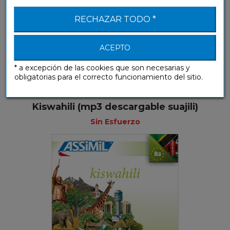
RECHAZAR TODO *
Estos productos también
pueden interesarte
ACEPTO
* a excepción de las cookies que son necesarias y
obligatorias para el correcto funcionamiento del sitio.
Kiswahili (mp3 descargable suajili)
Sin Esfuerzo