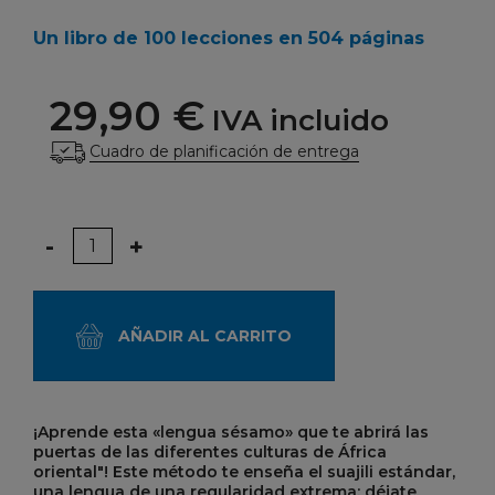
Un libro de 100 lecciones en 504 páginas
29,90 €
IVA incluido
Cuadro de planificación de entrega
Cantidad
-
+
AÑADIR AL CARRITO
¡Aprende esta «lengua sésamo» que te abrirá las
puertas de las diferentes culturas de África
oriental"! Este método te enseña el suajili estándar,
una lengua de una regularidad extrema: déjate