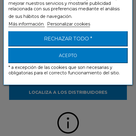
mejorar nuestros servicios y mostrarle publicidad
relacionada con sus preferencias mediante el análisis
¿Tienes alguna pregunta sobre nuestros
de sus hábitos de navegación.
productos?
Más información
Personalizar cookies
CONTÁCTANOS
RECHAZAR TODO *
ACEPTO
* a excepción de las cookies que son necesarias y
obligatorias para el correcto funcionamiento del sitio.
¿Deseas ver nuestros productos en la tienda?
LOCALIZA A LOS DISTRIBUIDORES