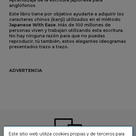
Aprendizaje de la escritura japonesa para
anglófonos
Este libro tiene por objetivo ayudarte a adquirir los
caracteres chinos (kanji) utilizados en el mlétodo
Japanese With Ease
. Más de 100 millones de
personas viven y trabajan utilizando esta escritura.
No hay ninguna razón para que no puedas
reproducir, tú también, estos elegantes ideogramas
presentados trazo a trazo.
ADVERTENCIA
Este sitio web utiliza cookies propias y de terceros para