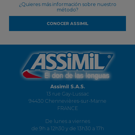
¿Quieres más información sobre nuestro
método?
CONOCER ASSIMIL
Assimil S.A.S.
13 rue Gay-Lussac
94430 Chennevières-sur-Marne
FRANCE
De lunes a viernes
de 9h a 12h30 y de 13h30 a 17h