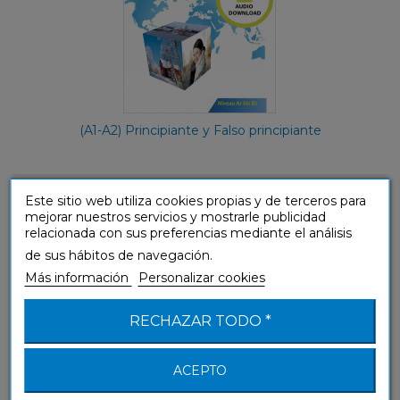
(A1-A2) Principiante y Falso principiante
Este sitio web utiliza cookies propias y de terceros para
Estos productos también
mejorar nuestros servicios y mostrarle publicidad
pueden interesarte
relacionada con sus preferencias mediante el análisis
de sus hábitos de navegación.
Más información
Personalizar cookies
RECHAZAR TODO *
Suomea vaivatta (mp3 descargable
finlandés)
ACEPTO
Sin Esfuerzo