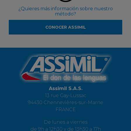
¿Quieres más información sobre nuestro
método?
CONOCER ASSIMIL
Assimil S.A.S.
13 rue Gay-Lussac
94430 Chennevières-sur-Marne
FRANCE
De lunes a viernes
de 9h a 12h30 y de 13h30 a 17h