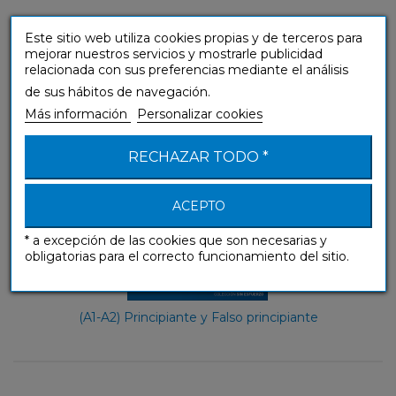
El alemán (libro solo)
Este sitio web utiliza cookies propias y de terceros para
mejorar nuestros servicios y mostrarle publicidad
Sin Esfuerzo
relacionada con sus preferencias mediante el análisis
de sus hábitos de navegación.
Más información
Personalizar cookies
RECHAZAR TODO *
ACEPTO
* a excepción de las cookies que son necesarias y
obligatorias para el correcto funcionamiento del sitio.
(A1-A2) Principiante y Falso principiante