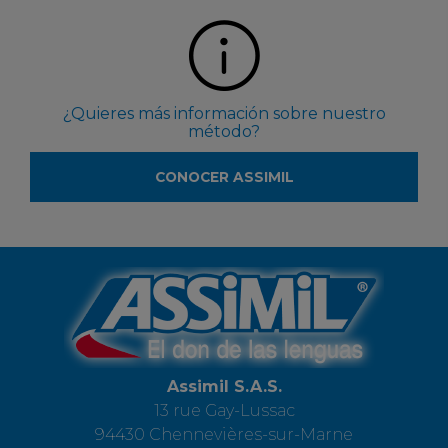
¿Quieres más información sobre nuestro
método?
CONOCER ASSIMIL
Assimil S.A.S.
13 rue Gay-Lussac
94430 Chennevières-sur-Marne