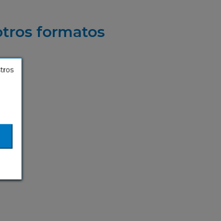
otros formatos
stros