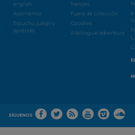
h
english
français
e
Assimemor
Fuera de colección
i
Escucho, juego y
Goodies
F
aprendo
A bilingual adventure
L
C
E
N
SÍGUENOS