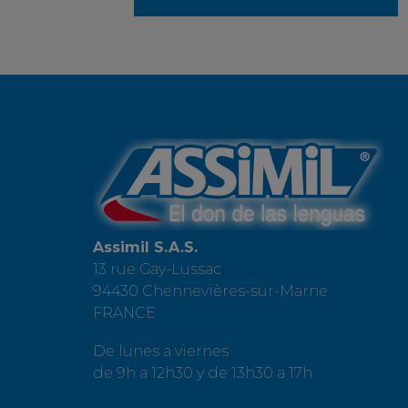
Assimil S.A.S.
13 rue Gay-Lussac
94430 Chennevières-sur-Marne
FRANCE
De lunes a viernes
de 9h a 12h30 y de 13h30 a 17h