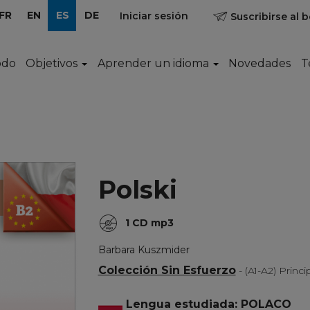
FR
EN
ES
DE
Iniciar sesión
Suscribirse al b
odo
Objetivos
Aprender un idioma
Novedades
T
)
Polski
1 CD mp3
Barbara Kuszmider
Colección Sin Esfuerzo
- (A1-A2) Princ
Lengua estudiada: POLACO