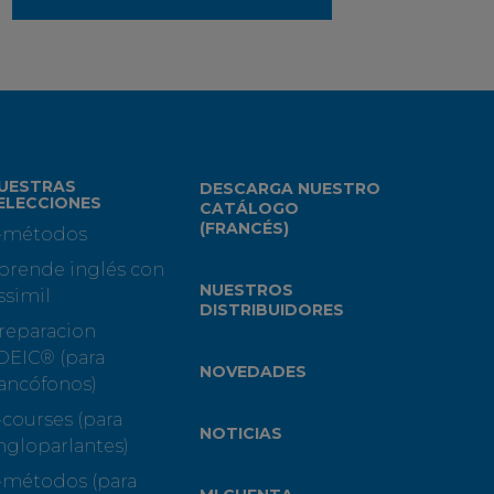
UESTRAS
DESCARGA NUESTRO
ELECCIONES
CATÁLOGO
(FRANCÉS)
-métodos
prende inglés con
NUESTROS
ssimil
DISTRIBUIDORES
reparacion
OEIC® (para
NOVEDADES
rancófonos)
-courses (para
NOTICIAS
ngloparlantes)
-métodos (para