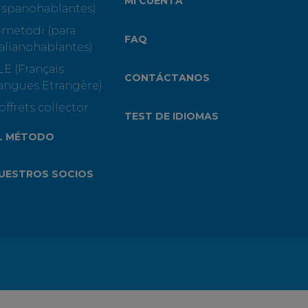
MI CUENTA
ispanohablantes)
-metodi (para
FAQ
talianohablantes)
LE (Français
CONTÁCTANOS
angues Etrangère)
offrets collector
TEST DE IDIOMAS
L MÉTODO
UESTROS SOCIOS