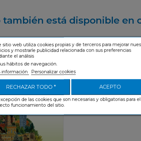
 también está disponible en 
 sitio web utiliza cookies propias y de terceros para mejorar nue
icios y mostrarle publicidad relacionada con sus preferencias
ante el análisis
ski (mp3 descargable
polonés)
sus hábitos de navegación.
 información
Personalizar cookies
Sin Esfuerzo
RECHAZAR TODO *
ACEPTO
excepción de las cookies que son necesarias y obligatorias para el
ecto funcionamiento del sitio.
Sin Esfuerzo