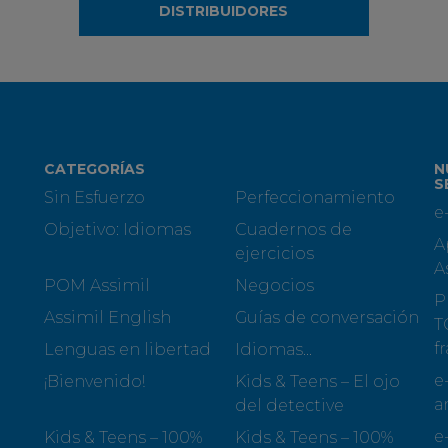
DISTRIBUIDORES
CATEGORÍAS
N
S
Sin Esfuerzo
Perfeccionamiento
e
Objetivo: Idiomas
Cuadernos de
A
ejercicios
A
POM Assimil
Negocios
P
Assimil English
Guías de conversación
T
f
Lenguas en libertad
Idiomas...
e
¡Bienvenido!
Kids & Teens – El ojo
a
del detective
e
Kids & Teens – 100%
Kids & Teens – 100%