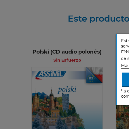
Este producto
Este
serv
medi
Polski (CD audio polonés)
Pol
de 
Sin Esfuerzo
Más
* a 
corr
Sin Esfuerzo