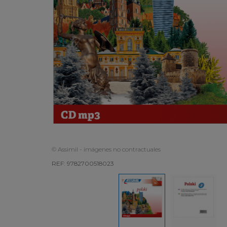
© Assimil - imágenes no contractuales
REF: 9782700518023