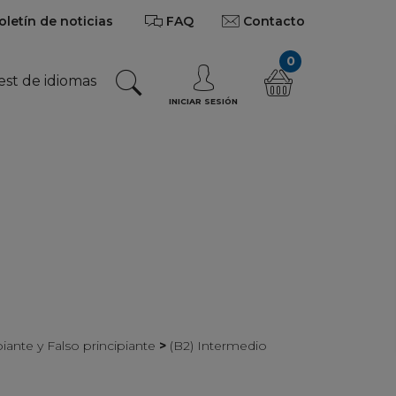
oletín de noticias
FAQ
Contacto
0
est de idiomas
INICIAR SESIÓN
ipiante y Falso principiante
>
(B2) Intermedio