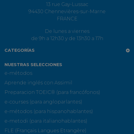
13 rue Gay-Lussac
94430 Chennevières-sur-Marne
FRANCE
De lunes a viernes
de 9h a 12h30 y de 13h30 a 17h
CATEGORÍAS
NUESTRAS SELECCIONES
e-métodos
Aprende inglés con Assimil
Preparacion TOEIC® (para francófonos)
e-courses (para angloparlantes)
e-métodos (para hispanohablantes)
e-metodi (para italianohablantes)
FLE (Français Langues Etrangère)