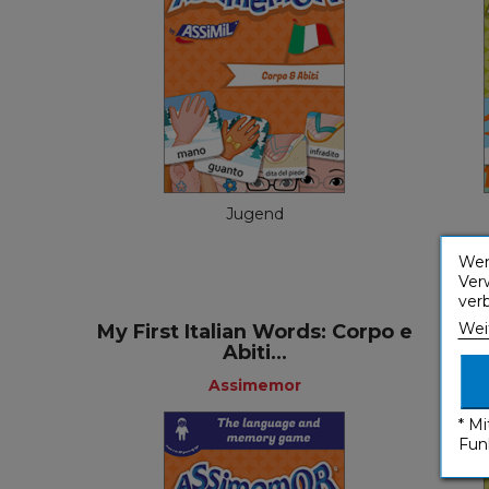
Assimemor
Französisch
4,99 €
Jugend
Wen
Ver
ver
Wei
My First Italian Words: Corpo e
My
Abiti...
A
Assimemor
* M
Fun