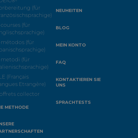
OEIC®-
orbereitung (für
NEUHEITEN
ranzösischsprachige)
-courses (für
BLOG
nglischsprachige)
-métodos (für
MEIN KONTO
panischsprachige)
-metodi (für
FAQ
talienischsprachige)
LE (Français
KONTAKTIEREN SIE
angues Etrangère)
UNS
offrets collector
SPRACHTESTS
IE METHODE
NSERE
ARTNERSCHAFTEN