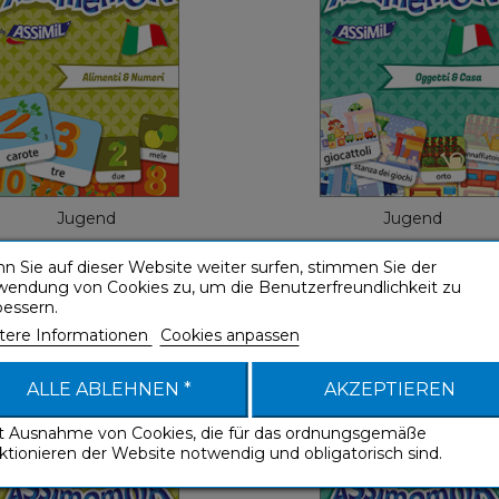
Assimemor
Assimem
Französisch
Franz
4,99 €
4,99 €
Jugend
Jugend
n Sie auf dieser Website weiter surfen, stimmen Sie der
wendung von Cookies zu, um die Benutzerfreundlichkeit zu
bessern.
tere Informationen
Cookies anpassen
 First Italian Words:
My First Italian Words:
limenti e Numeri...
e Casa...
ALLE ABLEHNEN *
AKZEPTIEREN
Assimemor
Assimemor
it Ausnahme von Cookies, die für das ordnungsgemäße
ktionieren der Website notwendig und obligatorisch sind.