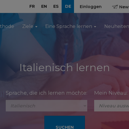
FR
EN
ES
DE
Einloggen
News
ethode
Ziele
Eine Sprache lernen
Neuheite
Italienisch lernen
Sprache, die ich lernen möchte:
Mein Niveau: