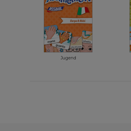
Assimemor
Englisch
4,99 €
Jugend