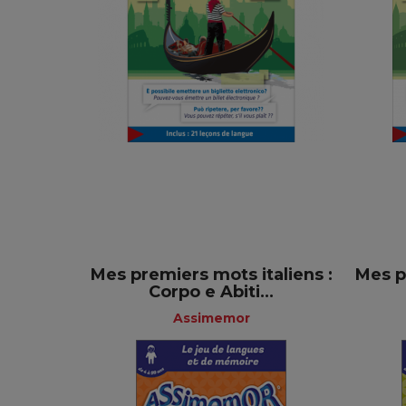
Sprachführer
Französisch
5,50 €
Mes premiers mots italiens :
Mes p
Corpo e Abiti...
Assimemor