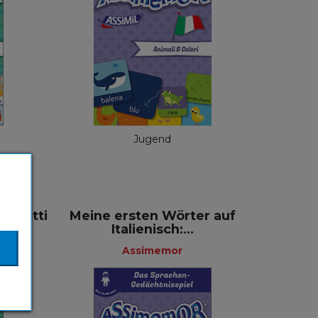
or
Assimemor
ösisch
Englisch
4,99 €
Jugend
 Oggetti
Meine ersten Wörter auf
Italienisch:...
Assimemor