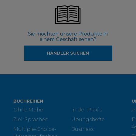
Sie möchten unsere Produkte in
einem Geschäft sehen?
HÄNDLER SUCHEN
BUCHREIHEN
U
Ohne Mühe
In der Praxis
e
Ziel: Sprachen
Übungshefte
E
A
Multiple-Choice-
Business