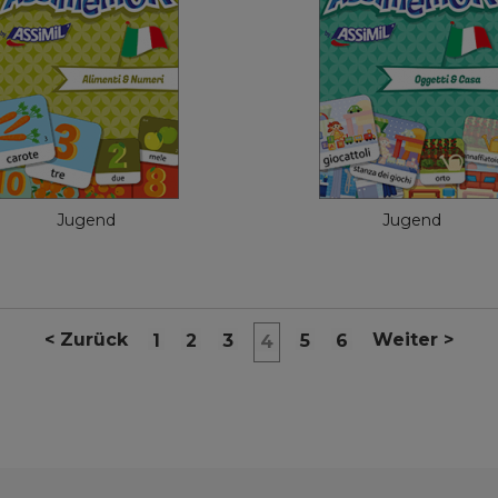
Assimemor
Assimem
Englisch
Eng
4,99 €
4,99 €
Jugend
Jugend
<
Zurück
Weiter
>
1
2
3
5
6
4