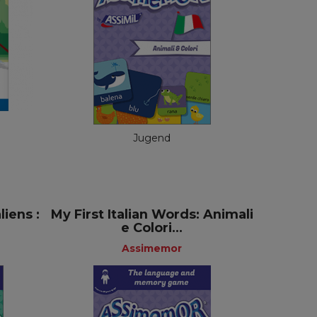
Assimemor
Französisch
4,99 €
Jugend
iens :
My First Italian Words: Animali
e Colori...
Assimemor