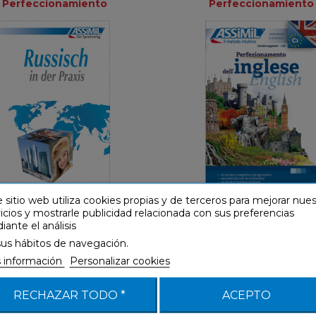
Perfeccionamiento
Perfeccionamiento
Perfeccionamiento
Perfeccionam
Alemán
Itali
29,90 €
26,90 €
 sitio web utiliza cookies propias y de terceros para mejorar nue
(B1-B2) Intermedio
(B1-B2) Intermedio
icios y mostrarle publicidad relacionada con sus preferencias
ante el análisis
sus hábitos de navegación.
 información
Personalizar cookies
isch in der Praxis (libro
Spanisch in der Praxis 
RECHAZAR TODO *
ACEPTO
solo)
solo)