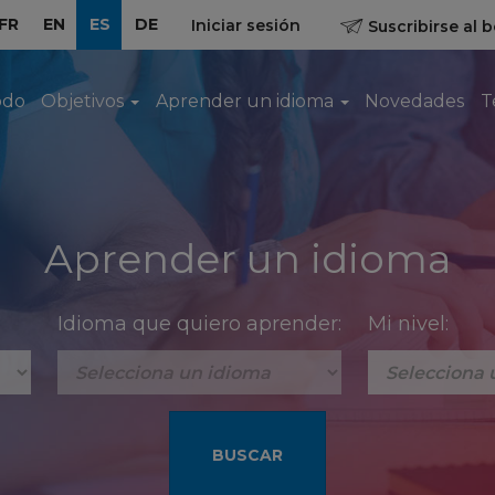
FR
EN
ES
DE
Iniciar sesión
Suscribirse al b
odo
Objetivos
Aprender un idioma
Novedades
T
Aprender un idioma
Idioma que quiero aprender:
Mi nivel: