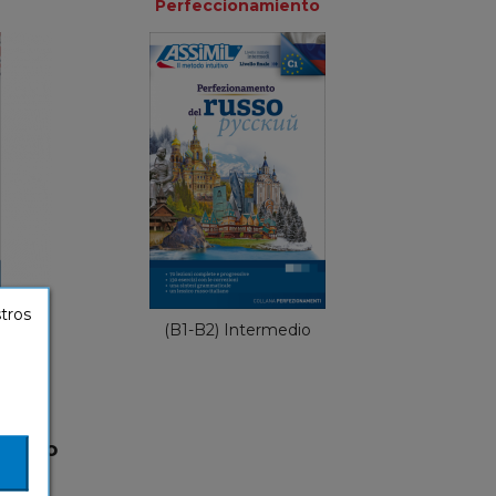
Perfeccionamiento
Perfeccionamiento
iento
Italiano
ano
26,90 €
stros
(B1-B2) Intermedio
(libro