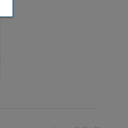
iento
án