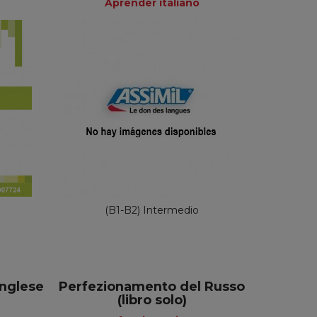
Aprender italiano
iento
Aprender italiano
49,90 €
(B1-B2) Intermedio
inglese
Perfezionamento del Russo
(libro solo)