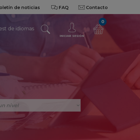
oletín de noticias
FAQ
Contacto
0
est de idiomas
INICIAR SESIÓN