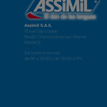
Assimil S.A.S.
13 rue Gay-Lussac
94430 Chennevières-sur-Marne
FRANCE
De lunes a viernes
de 9h a 12h30 y de 13h30 a 17h