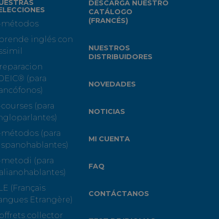
UESTRAS
DESCARGA NUESTRO
ELECCIONES
CATÁLOGO
(FRANCÉS)
-métodos
prende inglés con
NUESTROS
ssimil
DISTRIBUIDORES
reparacion
OEIC® (para
NOVEDADES
rancófonos)
-courses (para
NOTICIAS
ngloparlantes)
-métodos (para
MI CUENTA
ispanohablantes)
-metodi (para
FAQ
talianohablantes)
LE (Français
CONTÁCTANOS
angues Etrangère)
offrets collector