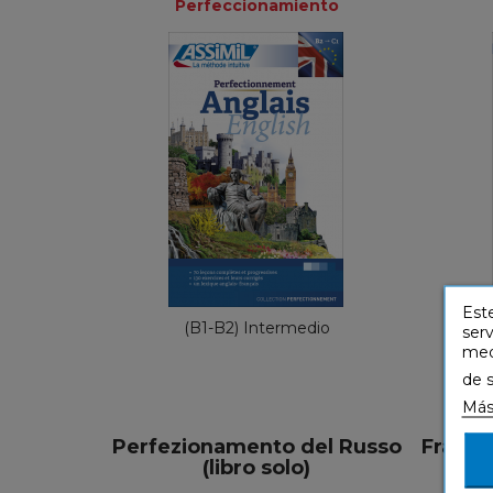
Perfeccionamiento
Perfeccionamiento
Francés
29,90 €
Este
(B1-B2) Intermedio
serv
medi
de 
Más
Perfezionamento del Russo
Französ
(libro solo)