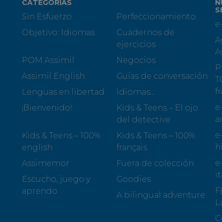
CATEGORÍAS
N
S
Sin Esfuerzo
Perfeccionamiento
e
Objetivo: Idiomas
Cuadernos de
A
ejercicios
A
POM Assimil
Negocios
P
Assimil English
Guías de conversación
T
f
Lenguas en libertad
Idiomas...
e
¡Bienvenido!
Kids & Teens – El ojo
a
del detective
e
Kids & Teens – 100%
Kids & Teens – 100%
h
english
français
e
Assimemor
Fuera de colección
i
Escucho, juego y
Goodies
F
aprendo
A bilingual adventure
L
C