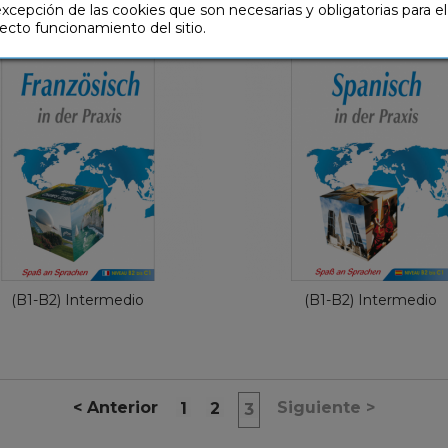
Perfeccionamiento
Perfeccionamiento
excepción de las cookies que son necesarias y obligatorias para el
ecto funcionamiento del sitio.
Perfeccionamiento
Perfeccionam
Alemán
Alem
24,90 €
24,90 €
(B1-B2) Intermedio
(B1-B2) Intermedio
<
Anterior
Siguiente
>
1
2
3