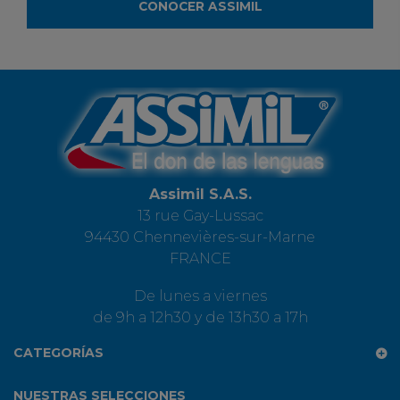
CONOCER ASSIMIL
Assimil S.A.S.
13 rue Gay-Lussac
94430 Chennevières-sur-Marne
FRANCE
De lunes a viernes
de 9h a 12h30 y de 13h30 a 17h
CATEGORÍAS
NUESTRAS SELECCIONES