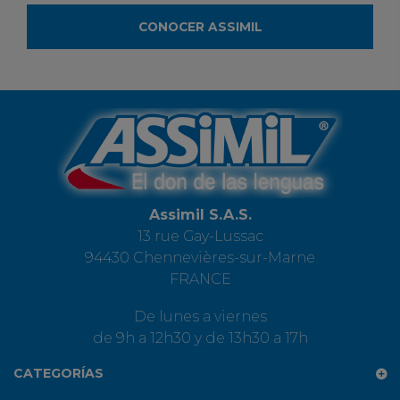
CONOCER ASSIMIL
Assimil S.A.S.
13 rue Gay-Lussac
94430 Chennevières-sur-Marne
FRANCE
De lunes a viernes
de 9h a 12h30 y de 13h30 a 17h
CATEGORÍAS