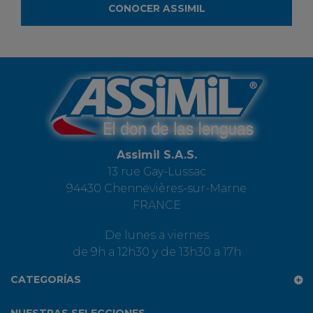
CONOCER ASSIMIL
Assimil S.A.S.
13 rue Gay-Lussac
94430 Chennevières-sur-Marne
FRANCE
De lunes a viernes
de 9h a 12h30 y de 13h30 a 17h
CATEGORÍAS
NUESTRAS SELECCIONES