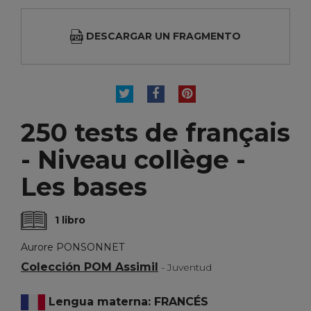
DESCARGAR UN FRAGMENTO
TUITEAR
COMPARTIR
PINTEREST
250 tests de français
- Niveau collège -
Les bases
1 libro
Aurore PONSONNET
Colección POM Assimil
- Juventud
Lengua materna: FRANCÉS