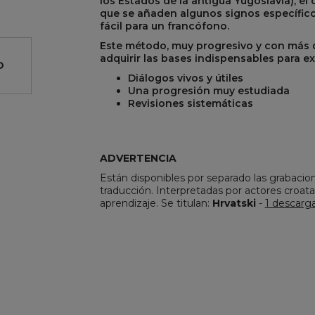
los Estados de la antigua Yugoslavia), el 
que se añaden algunos signos específico
fácil para un francófono.
Este método, muy progresivo y con más d
adquirir las bases indispensables para exp
O
Diálogos vivos y útiles
Una progresión muy estudiada
Revisiones sistemáticas
R
REST
ADVERTENCIA
Están disponibles por separado las grabacion
traducción. Interpretadas por actores croata
aprendizaje. Se titulan:
Hrvatski
-
1 descarg