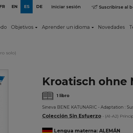
FR
EN
ES
DE
Iniciar sesión
Suscribirse al b
odo
Objetivos
Aprender un idioma
Novedades
T
ro solo)
Kroatisch ohne
1 libro
Sineva BENE KATUNARIC - Adaptation : 
Colección Sin Esfuerzo
- (A1-A2) Princ
Lengua materna: ALEMÁN