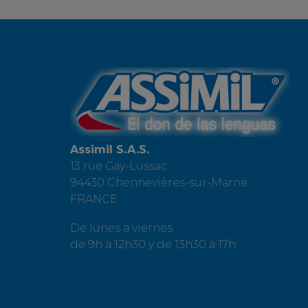
Assimil S.A.S.
13 rue Gay-Lussac
94430 Chennevières-sur-Marne
FRANCE
De lunes a viernes
de 9h a 12h30 y de 13h30 a 17h