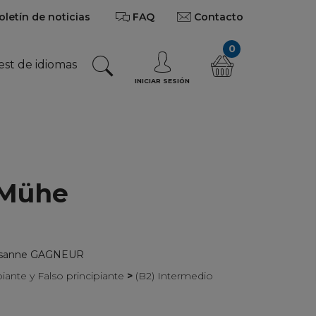
oletín de noticias
FAQ
Contacto
0
est de idiomas
INICIAR SESIÓN
 Mühe
Susanne GAGNEUR
ipiante y Falso principiante
>
(B2) Intermedio