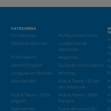
CATEGORÍAS
N
S
Sin Esfuerzo
Perfeccionamiento
e
Objetivo: Idiomas
Cuadernos de
A
ejercicios
A
POM Assimil
Negocios
P
Assimil English
Guías de conversación
T
f
Lenguas en libertad
Idiomas...
e
¡Bienvenido!
Kids & Teens – El ojo
a
del detective
e
Kids & Teens – 100%
Kids & Teens – 100%
h
english
français
e
Assimemor
Fuera de colección