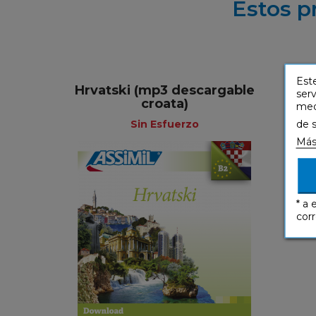
Estos p
Este
Hrvatski (mp3 descargable
serv
croata)
medi
de 
Sin Esfuerzo
Más
* a 
Sin Esfuerzo
corr
49,90 €