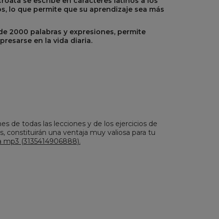
croata se escribe en caracteres latinos a los
s, lo que permite que su aprendizaje sea más
e 2000 palabras y expresiones, permite
resarse en la vida diaria.
es de todas las lecciones y de los ejercicios de
s, constituirán una ventaja muy valiosa para tu
a mp3 (3135414906888).