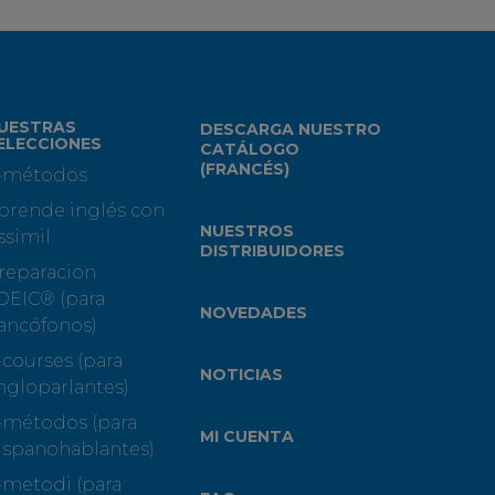
UESTRAS
DESCARGA NUESTRO
ELECCIONES
CATÁLOGO
(FRANCÉS)
-métodos
prende inglés con
NUESTROS
ssimil
DISTRIBUIDORES
reparacion
OEIC® (para
NOVEDADES
rancófonos)
-courses (para
NOTICIAS
ngloparlantes)
-métodos (para
MI CUENTA
ispanohablantes)
-metodi (para