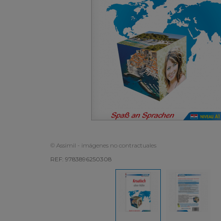
© Assimil - imágenes no contractuales
REF: 9783896250308