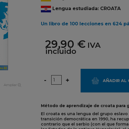
Lengua estudiada: CROATA
Un libro de 100 lecciones en 624 p
29,90 €
IVA
incluido
Cantidad
-
+
AÑADIR AL
Ampliar
Método de aprendizaje de croata para 
El croata es una lengua del grupo eslavo 
transición democrática en 1990, ha recuper
contrario que el serbio (con el que form